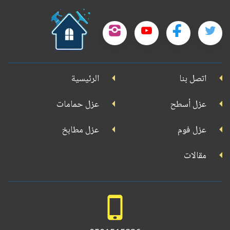
حمل
تطبيقنا
تابعنا
تابعنا
تابعنا
تابعنا
على
على
على
على
على
جوجل
اتصل بنا
الرئيسية
بلاي
تويتر
فيسبوك
يوتيوب
إنستجرام
عزل أسطح
عزل حمامات
عزل فوم
عزل مطابخ
مقالات