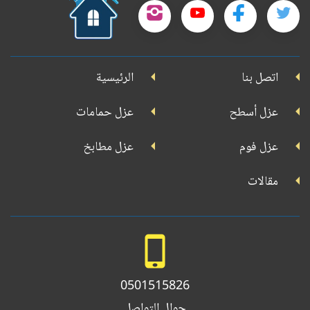
تطبيقنا
تابعنا
تابعنا
تابعنا
تابعنا
على
على
على
على
على
جوجل
اتصل بنا
الرئيسية
بلاي
تويتر
فيسبوك
يوتيوب
إنستجرام
عزل أسطح
عزل حمامات
عزل فوم
عزل مطابخ
مقالات
0501515826
جوال التواصل