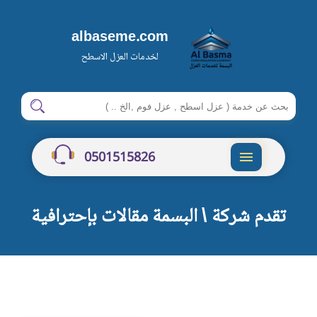
albaseme.com
لخدمات العزل الاسطح
ابحث
ابحث
في
شركة
0501515826
البسمة
القائمة
تقدم شركة \ البسمة مقالات بإحترافية