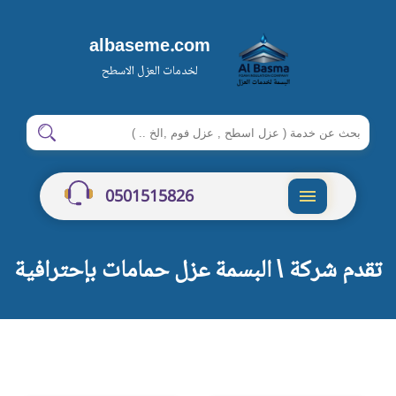
albaseme.com
لخدمات العزل الاسطح
ابحث
ابحث
في
شركة
0501515826
البسمة
القائمة
تقدم شركة \ البسمة عزل حمامات بإحترافية