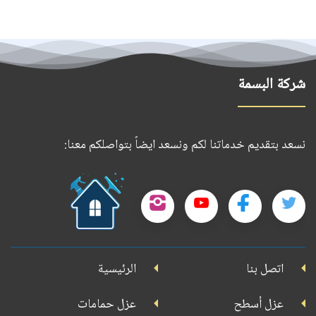
شركة البسمة
نسعد بتقديم خدماتنا لكم ونسعد ايضاً بتواصلكم معنا:
حمل
تطبيقنا
تابعنا
تابعنا
تابعنا
تابعنا
على
على
على
على
على
جوجل
اتصل بنا
الرئيسية
بلاي
تويتر
فيسبوك
يوتيوب
إنستجرام
عزل أسطح
عزل حمامات