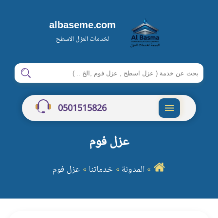
albaseme.com
لخدمات العزل الاسطح
ابحث
ابحث
في
شركة
0501515826
البسمة
القائمة
عزل فوم
المدونة
خدماتنا
عزل فوم