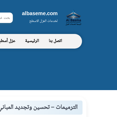
albaseme.com
ابحث
لخدمات العزل الاسطح
في
شركة
اتصل بنا
الرئيسية
عزل أسط
البسمة
الترميمات – تحسين وتجديد المباني