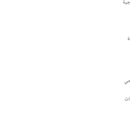
جية
ة
حي
ات